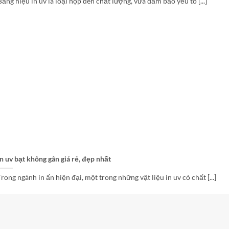
Bảng hiệu in uv là loại hộp đèn chất lượng, vừa đảm bảo yếu tố [...]
in uv bạt không gân giá rẻ, đẹp nhất
Trong ngành in ấn hiện đại, một trong những vật liệu in uv có chất [...]