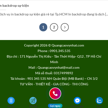
In backdrop sự kiện
Dịch vụ in backdrop sự kiện giá rẻ tại Tp.HCM In backdrop đang là dịch [...
1
2
Copyright 2026 ©
Quangcaovynhat.com
Phone : 0901.345.535
Địa chỉ : 171 Nguyễn Thị Kiểu - Tân Thới Hiệp- Q12 , TP Hồ Chí
Minh
Mail : Quangcaovynhat@mail.com
Mã số thuế: 0317499892
Tài khoản : 901 345 535 NH Quân Đội (MB Bank) – CN 3/2
TƯ VẤN - THIẾT KẾ - GIA CÔNG - THI CÔNG
Gọi ngay
Menu
liên hệ
Messenger
Zalo