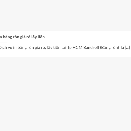
In băng rôn giá rẻ lấy liền
Dịch vụ in băng rôn giá rẻ, lấy tiền tại Tp.HCM Bandroll (Băng rôn) là [...]