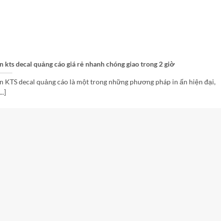
in kts decal quảng cáo giá rẻ nhanh chóng giao trong 2 giờ
in KTS decal quảng cáo là một trong những phương pháp in ấn hiện đại,
...]