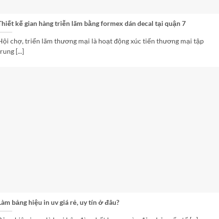
Thiết kế gian hàng triễn lãm bằng formex dán decal tại quận 7
Hội chợ, triển lãm thương mại là hoạt động xúc tiến thương mại tập
rung [...]
Làm bảng hiệu in uv giá rẻ, uy tín ở đâu?