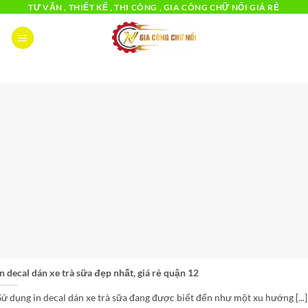
Bỏ
TƯ VẤN , THIẾT KẾ , THI CÔNG , GIA CÔNG CHỮ NỔI GIÁ RẺ
qua
nội
dung
in decal dán xe trà sữa đẹp nhất, giá rẻ quận 12
Sử dụng in decal dán xe trà sữa đang được biết đến như một xu hướng [...]