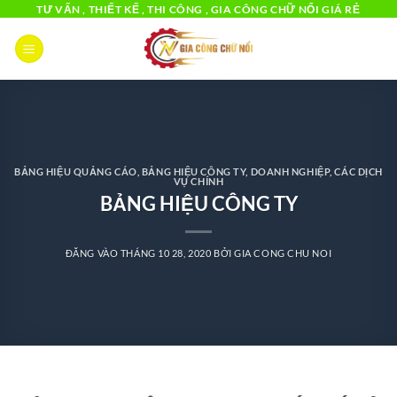
Bỏ
TƯ VẤN , THIẾT KẾ , THI CÔNG , GIA CÔNG CHỮ NỔI GIÁ RẺ
qua
nội
dung
BẢNG HIỆU QUẢNG CÁO
,
BẢNG HIỆU CÔNG TY, DOANH NGHIỆP
,
CÁC DỊCH
VỤ CHÍNH
BẢNG HIỆU CÔNG TY
ĐĂNG VÀO
THÁNG 10 28, 2020
BỞI
GIA CONG CHU NOI