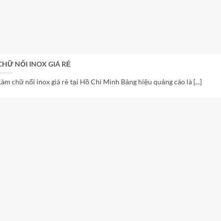
CHỮ NỔI INOX GIÁ RẺ
Làm chữ nổi inox giá rẻ tại Hồ Chí Minh Bảng hiệu quảng cáo là [...]