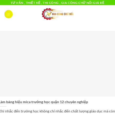
Bỏ
TƯ VẤN , THIẾT KẾ , THI CÔNG , GIA CÔNG CHỮ NỔI GIÁ RẺ
qua
nội
dung
Làm bảng hiệu mica trường học quận 12 chuyên nghiệp
Khi nhắc đến trường học không chỉ nhắc đến chất lượng giáo dục mà còn