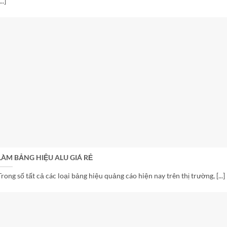
...]
LÀM BẢNG HIỆU ALU GIÁ RẺ
Trong số tất cả các loại bảng hiệu quảng cáo hiện nay trên thị trường, [...]