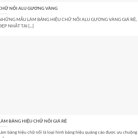
CHỮ NỔI ALU GƯƠNG VÀNG
NHỮNG MẪU LÀM BẢNG HIỆU CHỮ NỔI ALU GƯƠNG VÀNG GIÁ RẺ,
ĐẸP NHẤT TẠI [...]
LÀM BẢNG HIỆU CHỮ NỔI GIÁ RẺ
Làm bảng hiệu chữ nổi là loại hình bảng hiệu quảng cáo được ưu chuộng