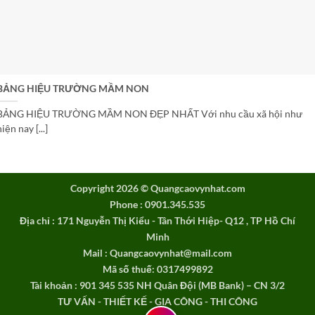
BẢNG HIỆU TRƯỜNG MẦM NON
BẢNG HIỆU TRƯỜNG MẦM NON ĐẸP NHẤT Với nhu cầu xã hội như
hiện nay [...]
Copyright 2026 ©
Quangcaovynhat.com
Phone : 0901.345.535
Địa chỉ : 171 Nguyễn Thị Kiểu - Tân Thới Hiệp- Q12 , TP Hồ Chí
Minh
Mail : Quangcaovynhat@mail.com
Mã số thuế: 0317499892
Tài khoản : 901 345 535 NH Quân Đội (MB Bank) – CN 3/2
TƯ VẤN - THIẾT KẾ - GIA CÔNG - THI CÔNG