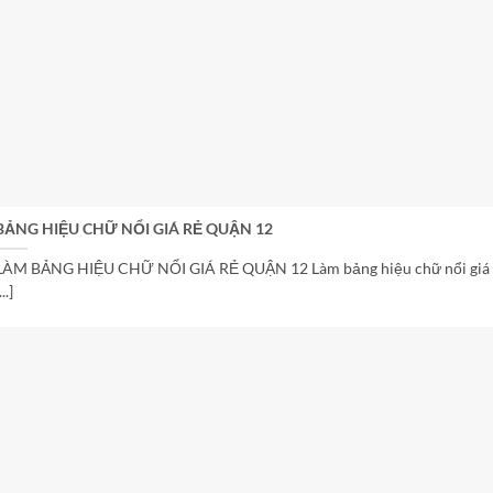
BẢNG HIỆU CHỮ NỔI GIÁ RẺ QUẬN 12
LÀM BẢNG HIỆU CHỮ NỔI GIÁ RẺ QUẬN 12 Làm bảng hiệu chữ nổi giá
...]