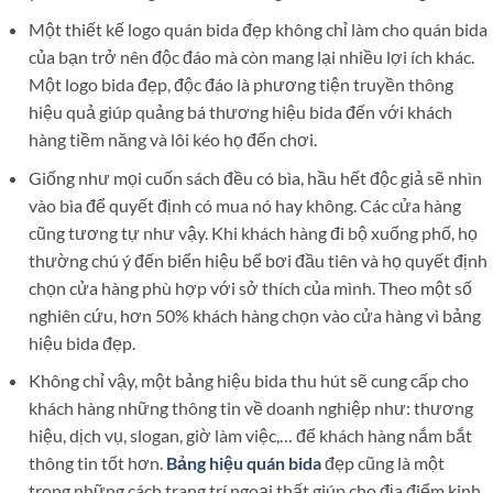
Một thiết kế logo quán bida đẹp không chỉ làm cho quán bida
của bạn trở nên độc đáo mà còn mang lại nhiều lợi ích khác.
Một logo bida đẹp, độc đáo là phương tiện truyền thông
hiệu quả giúp quảng bá thương hiệu bida đến với khách
hàng tiềm năng và lôi kéo họ đến chơi.
Giống như mọi cuốn sách đều có bìa, hầu hết độc giả sẽ nhìn
vào bìa để quyết định có mua nó hay không. Các cửa hàng
cũng tương tự như vậy. Khi khách hàng đi bộ xuống phố, họ
thường chú ý đến biển hiệu bể bơi đầu tiên và họ quyết định
chọn cửa hàng phù hợp với sở thích của mình. Theo một số
nghiên cứu, hơn 50% khách hàng chọn vào cửa hàng vì bảng
hiệu bida đẹp.
Không chỉ vậy, một bảng hiệu bida thu hút sẽ cung cấp cho
khách hàng những thông tin về doanh nghiệp như: thương
hiệu, dịch vụ, slogan, giờ làm việc,… để khách hàng nắm bắt
thông tin tốt hơn.
Bảng hiệu quán bida
đẹp cũng là một
trong những cách trang trí ngoại thất giúp cho địa điểm kinh