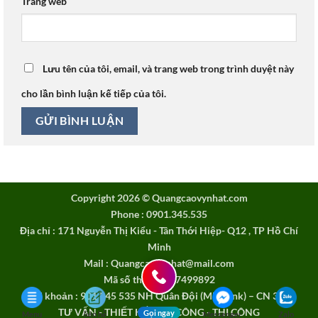
Trang web
Lưu tên của tôi, email, và trang web trong trình duyệt này
cho lần bình luận kế tiếp của tôi.
Copyright 2026 ©
Quangcaovynhat.com
Phone : 0901.345.535
Địa chỉ : 171 Nguyễn Thị Kiểu - Tân Thới Hiệp- Q12 , TP Hồ Chí
Minh
Mail : Quangcaovynhat@mail.com
Mã số thuế: 0317499892
Tài khoản : 901 345 535 NH Quân Đội (MB Bank) – CN 3/2
TƯ VẤN - THIẾT KẾ - GIA CÔNG - THI CÔNG
Gọi ngay
Menu
liên hệ
Messenger
Zalo