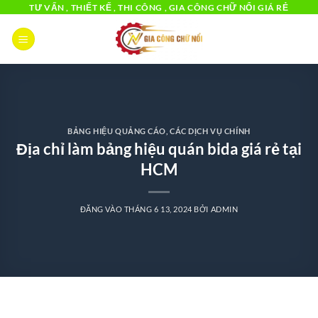
Bỏ
TƯ VẤN , THIẾT KẾ , THI CÔNG , GIA CÔNG CHỮ NỔI GIÁ RẺ
qua
nội
dung
BẢNG HIỆU QUẢNG CÁO
,
CÁC DỊCH VỤ CHÍNH
Địa chỉ làm bảng hiệu quán bida giá rẻ tại
HCM
ĐĂNG VÀO
THÁNG 6 13, 2024
BỞI
ADMIN