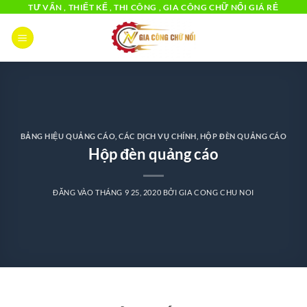
Bỏ
TƯ VẤN , THIẾT KẾ , THI CÔNG , GIA CÔNG CHỮ NỔI GIÁ RẺ
qua
nội
dung
BẢNG HIỆU QUẢNG CÁO
,
CÁC DỊCH VỤ CHÍNH
,
HỘP ĐÈN QUẢNG CÁO
Hộp đèn quảng cáo
ĐĂNG VÀO
THÁNG 9 25, 2020
BỞI
GIA CONG CHU NOI