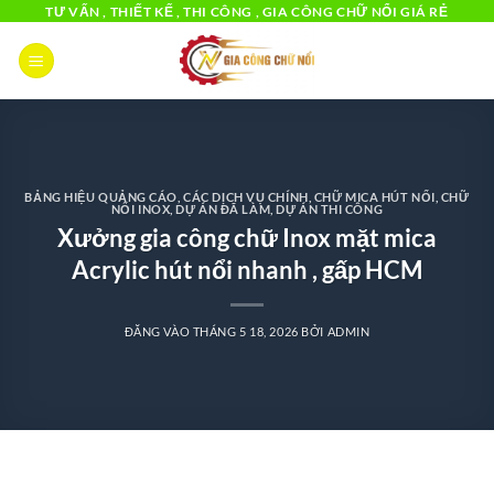
Bỏ
TƯ VẤN , THIẾT KẾ , THI CÔNG , GIA CÔNG CHỮ NỔI GIÁ RẺ
qua
nội
dung
BẢNG HIỆU QUẢNG CÁO
,
CÁC DỊCH VỤ CHÍNH
,
CHỮ MICA HÚT NỔI
,
CHỮ
NỔI INOX
,
DỰ ÁN ĐÃ LÀM
,
DỰ ÁN THI CÔNG
Xưởng gia công chữ Inox mặt mica
Acrylic hút nổi nhanh , gấp HCM
ĐĂNG VÀO
THÁNG 5 18, 2026
BỞI
ADMIN