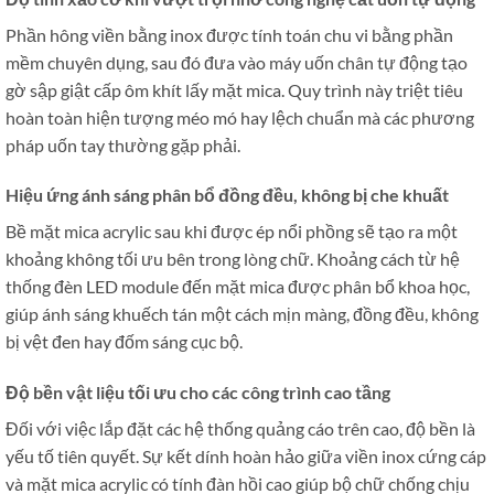
Phần hông viền bằng inox được tính toán chu vi bằng phần
mềm chuyên dụng, sau đó đưa vào máy uốn chân tự động tạo
gờ sập giật cấp ôm khít lấy mặt mica. Quy trình này triệt tiêu
hoàn toàn hiện tượng méo mó hay lệch chuẩn mà các phương
pháp uốn tay thường gặp phải.
Hiệu ứng ánh sáng phân bổ đồng đều, không bị che khuất
Bề mặt mica acrylic sau khi được ép nổi phồng sẽ tạo ra một
khoảng không tối ưu bên trong lòng chữ. Khoảng cách từ hệ
thống đèn LED module đến mặt mica được phân bổ khoa học,
giúp ánh sáng khuếch tán một cách mịn màng, đồng đều, không
bị vệt đen hay đốm sáng cục bộ.
Độ bền vật liệu tối ưu cho các công trình cao tầng
Đối với việc lắp đặt các hệ thống quảng cáo trên cao, độ bền là
yếu tố tiên quyết. Sự kết dính hoàn hảo giữa viền inox cứng cáp
và mặt mica acrylic có tính đàn hồi cao giúp bộ chữ chống chịu