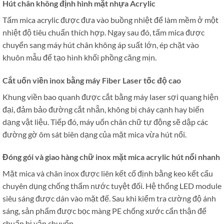
Hút chân không định hình mặt nhựa Acrylic
Tấm mica acrylic được đưa vào buồng nhiệt để làm mềm ở một
nhiệt độ tiêu chuẩn thích hợp. Ngay sau đó, tấm mica được
chuyển sang máy hút chân không áp suất lớn, ép chặt vào
khuôn mẫu để tạo hình khối phồng căng mịn.
Cắt uốn viền inox bằng máy Fiber Laser tốc độ cao
Khung viền bao quanh được cắt bằng máy laser sợi quang hiện
đại, đảm bảo đường cắt nhẵn, không bị cháy cạnh hay biến
dạng vật liệu. Tiếp đó, máy uốn chân chữ tự động sẽ dập các
đường gờ ôm sát biên dạng của mặt mica vừa hút nổi.
Đóng gói và giao hàng chữ inox mặt mica acrylic hút nổi nhanh
Mặt mica và chân inox được liên kết cố định bằng keo kết cấu
chuyên dụng chống thấm nước tuyệt đối. Hệ thống LED module
siêu sáng được dán vào mặt đế. Sau khi kiểm tra cường độ ánh
sáng, sản phẩm được bọc màng PE chống xước cẩn thận để
chuẩn bị vận chuyển.