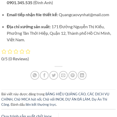
0901.345.535
(Đình Anh)
Email tiếp nhận file thiết kế:
Quangcaovynhat@mail.com
Địa chỉ xưởng sản xuất:
171 Đường Nguyễn Thị Kiểu,
Phường Tân Thới Hiệp, Quận 12, Thành phố Hồ Chí Minh,
Việt Nam.
0/5
(0 Reviews)
Bài viết này được đăng trong
BẢNG HIỆU QUẢNG CÁO
,
CÁC DỊCH VỤ
CHÍNH
,
Chữ MICA hút nổi
,
Chữ nổi INOX
,
DỰ ÁN ĐÃ LÀM
,
Dự Án Thi
Công
. Đánh dấu
liên kết thường trực
.
Quy trình sản xuất chữ inox