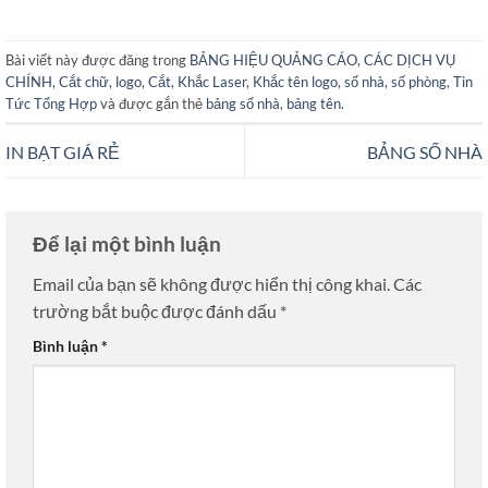
Bài viết này được đăng trong
BẢNG HIỆU QUẢNG CÁO
,
CÁC DỊCH VỤ
CHÍNH
,
Cắt chữ, logo
,
Cắt, Khắc Laser
,
Khắc tên logo, số nhà, số phòng
,
Tin
Tức Tổng Hợp
và được gắn thẻ
bảng số nhà
,
bảng tên
.
IN BẠT GIÁ RẺ
BẢNG SỐ NHÀ
Để lại một bình luận
Email của bạn sẽ không được hiển thị công khai.
Các
trường bắt buộc được đánh dấu
*
Bình luận
*