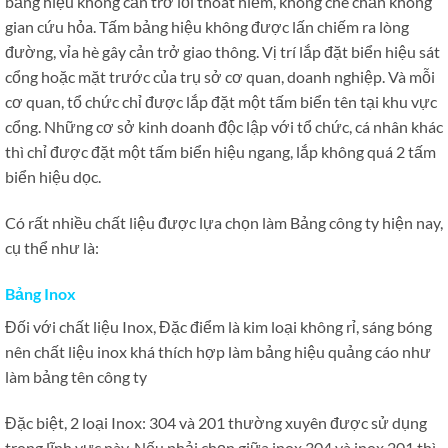
bảng hiệu không cản trở lối thoát hiểm, không che chắn không
gian cứu hỏa. Tấm bảng hiệu không được lấn chiếm ra lòng
đường, vỉa hè gây cản trở giao thông. Vị trí lắp đặt biển hiệu sát
cổng hoặc mặt trước của trụ sở cơ quan, doanh nghiệp. Và mỗi
cơ quan, tổ chức chỉ được lắp đặt một tấm biển tên tại khu vực
cổng. Những cơ sở kinh doanh độc lập với tổ chức, cá nhân khác
thì chỉ được đặt một tấm biển hiệu ngang, lắp không quá 2 tấm
biển hiệu dọc.
Có rất nhiều chất liệu được lựa chọn làm Bảng công ty hiện nay,
cụ thể như là:
Bảng Inox
Đối với chất liệu Inox, Đặc điểm là kim loại không rỉ, sáng bóng
nên chất liệu inox khá thích hợp làm bảng hiệu quảng cáo như
làm bảng tên công ty
Đặc biệt, 2 loại Inox: 304 và 201 thường xuyên được sử dụng
trong lĩnh vực này. Nếu phải chọn giữa inox 304 và inox 201 thì