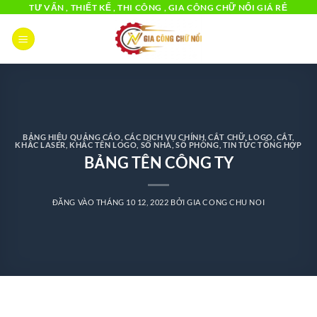
Bỏ
TƯ VẤN , THIẾT KẾ , THI CÔNG , GIA CÔNG CHỮ NỔI GIÁ RẺ
qua
nội
dung
BẢNG HIỆU QUẢNG CÁO
,
CÁC DỊCH VỤ CHÍNH
,
CẮT CHỮ, LOGO
,
CẮT,
KHẮC LASER
,
KHẮC TÊN LOGO, SỐ NHÀ, SỐ PHÒNG
,
TIN TỨC TỔNG HỢP
BẢNG TÊN CÔNG TY
ĐĂNG VÀO
THÁNG 10 12, 2022
BỞI
GIA CONG CHU NOI