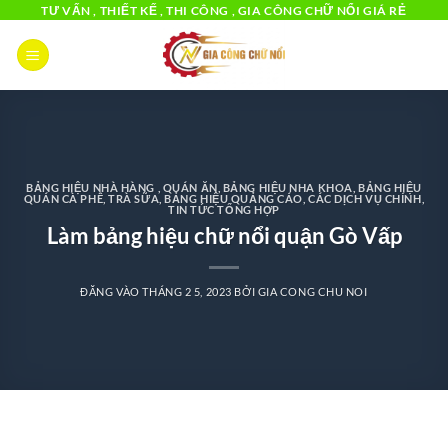
Bỏ
TƯ VẤN , THIẾT KẾ , THI CÔNG , GIA CÔNG CHỮ NỔI GIÁ RẺ
qua
nội
dung
BẢNG HIỆU NHÀ HÀNG , QUÁN ĂN
,
BẢNG HIỆU NHA KHOA
,
BẢNG HIỆU
QUÁN CÀ PHÊ, TRÀ SỮA
,
BẢNG HIỆU QUẢNG CÁO
,
CÁC DỊCH VỤ CHÍNH
,
TIN TỨC TỔNG HỢP
Làm bảng hiệu chữ nổi quận Gò Vấp
ĐĂNG VÀO
THÁNG 2 5, 2023
BỞI
GIA CONG CHU NOI