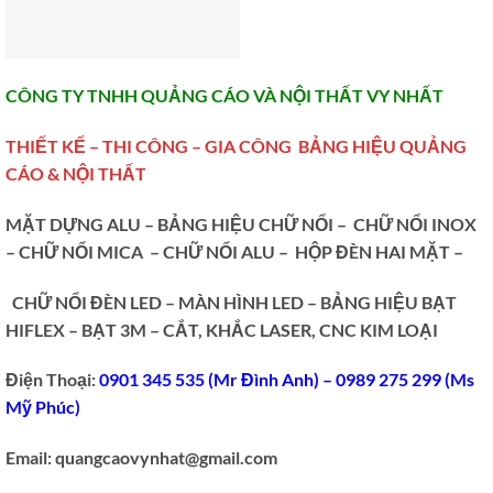
CÔNG TY TNHH QUẢNG CÁO VÀ NỘI THẤT VY NHẤT
THIẾT KẾ – THI CÔNG – GIA CÔNG BẢNG HIỆU QUẢNG
CÁO & NỘI THẤT
MẶT DỰNG ALU – BẢNG HIỆU CHỮ NỔI – CHỮ NỔI INOX
– CHỮ NỔI MICA – CHỮ NỔI ALU – HỘP ĐÈN HAI MẶT –
CHỮ NỔI ĐÈN LED –
MÀN HÌNH LED – BẢNG HIỆU BẠT
HIFLEX – BẠT 3M – CẮT, KHẮC LASER, CNC KIM LOẠI
Điện Thoại:
0901 345 535 (Mr Đình Anh) – 0989 275 299 (Ms
Mỹ Phúc)
Email: quangcaovynhat@gmail.com