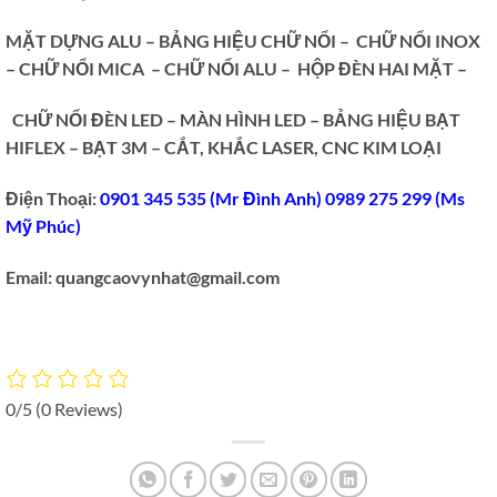
MẶT DỰNG ALU – BẢNG HIỆU CHỮ NỔI – CHỮ NỔI INOX
– CHỮ NỔI MICA – CHỮ NỔI ALU – HỘP ĐÈN HAI MẶT –
CHỮ NỔI ĐÈN LED –
MÀN HÌNH LED – BẢNG HIỆU BẠT
HIFLEX – BẠT 3M – CẮT, KHẮC LASER, CNC KIM LOẠI
Điện Thoại:
0901 345 535 (Mr Đình Anh) 0989 275 299 (Ms
Mỹ Phúc)
Email: quangcaovynhat@gmail.com
0/5
(0 Reviews)