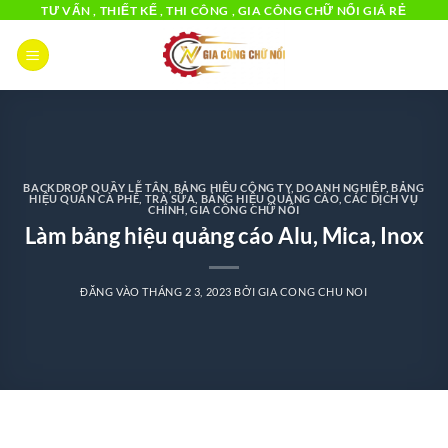
Bỏ
TƯ VẤN , THIẾT KẾ , THI CÔNG , GIA CÔNG CHỮ NỔI GIÁ RẺ
qua
nội
dung
BACKDROP QUẦY LỄ TÂN
,
BẢNG HIỆU CÔNG TY, DOANH NGHIỆP
,
BẢNG
HIỆU QUÁN CÀ PHÊ, TRÀ SỮA
,
BẢNG HIỆU QUẢNG CÁO
,
CÁC DỊCH VỤ
CHÍNH
,
GIA CÔNG CHỮ NỔI
Làm bảng hiệu quảng cáo Alu, Mica, Inox
ĐĂNG VÀO
THÁNG 2 3, 2023
BỞI
GIA CONG CHU NOI